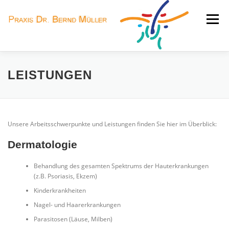
Zum
Inhalt
Menü
springen
HOME
LEISTUNGEN
PRAXISTEAM
LEISTUNGEN
SPRECHZEITEN
JOBS
KONTAKT
Unsere Arbeitsschwerpunkte und Leistungen finden Sie hier im Überblick:
Dermatologie
Behandlung des gesamten Spektrums der Hauterkrankungen
(z.B. Psoriasis, Ekzem)
Kinderkrankheiten
Nagel- und Haarerkrankungen
Parasitosen (Läuse, Milben)